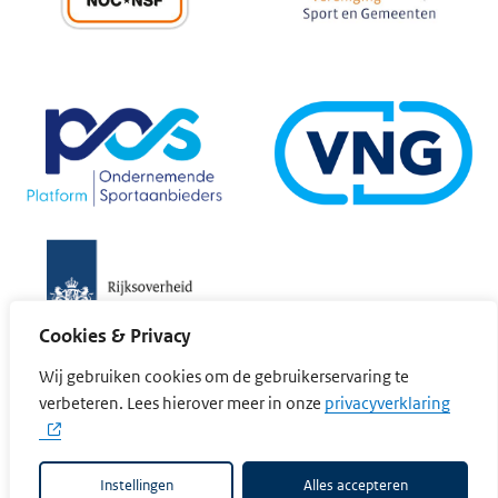
Cookies & Privacy
Wij gebruiken cookies om de gebruikerservaring te
(opent
verbeteren. Lees hierover meer in onze
privacyverklaring
Cookievoorkeuren wijzigen
Privacyverklaring
Cookieverklaring
Disclaimer
Toegankelijkheid
Instellingen
Alles accepteren