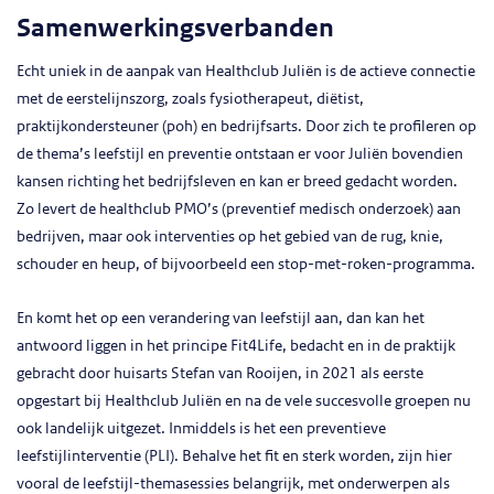
Samenwerkingsverbanden
Echt uniek in de aanpak van Healthclub Juliën is de actieve connectie
met de eerstelijnszorg, zoals fysiotherapeut, diëtist,
praktijkondersteuner (poh) en bedrijfsarts. Door zich te profileren op
de thema’s leefstijl en preventie ontstaan er voor Juliën bovendien
kansen richting het bedrijfsleven en kan er breed gedacht worden.
Zo levert de healthclub PMO’s (preventief medisch onderzoek) aan
bedrijven, maar ook interventies op het gebied van de rug, knie,
schouder en heup, of bijvoorbeeld een stop-met-roken-programma.
En komt het op een verandering van leefstijl aan, dan kan het
antwoord liggen in het principe Fit4Life, bedacht en in de praktijk
gebracht door huisarts Stefan van Rooijen, in 2021 als eerste
opgestart bij Healthclub Juliën en na de vele succesvolle groepen nu
ook landelijk uitgezet. Inmiddels is het een preventieve
leefstijlinterventie (PLI). Behalve het fit en sterk worden, zijn hier
vooral de leefstijl-themasessies belangrijk, met onderwerpen als