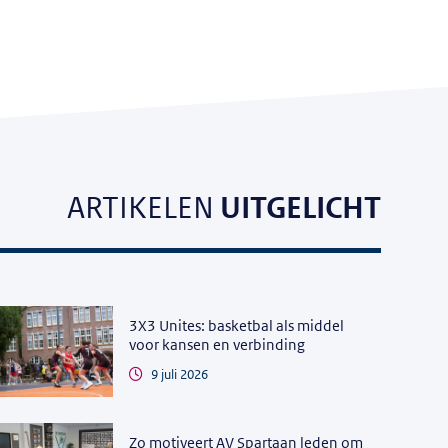
ARTIKELEN
UITGELICHT
3X3 Unites: basketbal als middel
voor kansen en verbinding
9 juli 2026
Zo motiveert AV Spartaan leden om