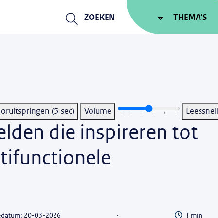
ZOEKEN
THEMA'S
Vooruitspringen (5 sec)
Volume
Leessnel
lden die inspireren tot
tifunctionele
Leestijd
iedatum: 20-03-2026
·
1 min