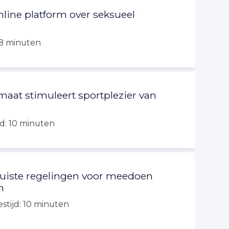
nline platform over seksueel
8
minuten
aat stimuleert sportplezier van
jd:
10
minuten
juiste regelingen voor meedoen
n
stijd:
10
minuten