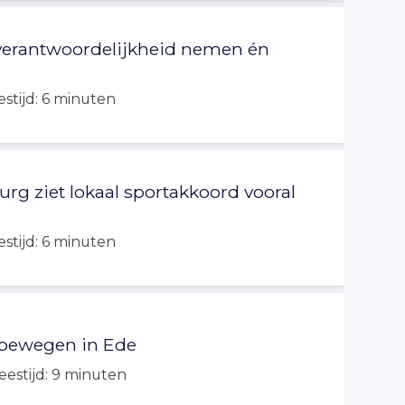
verantwoordelijkheid nemen én
estijd:
6
minuten
g ziet lokaal sportakkoord vooral
estijd:
6
minuten
 bewegen in Ede
eestijd:
9
minuten