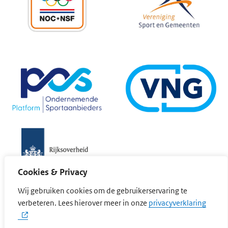
Cookies & Privacy
Wij gebruiken cookies om de gebruikerservaring te
(opent
verbeteren. Lees hierover meer in onze
privacyverklaring
Cookievoorkeuren wijzigen
Privacyverklaring
Cookieverklaring
Disclaimer
Toegankelijkheid